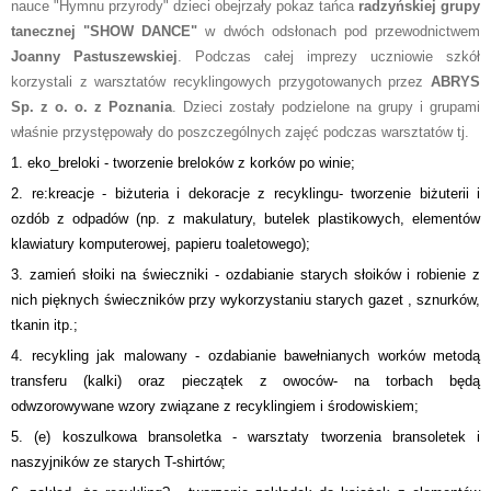
nauce "Hymnu przyrody" dzieci obejrzały pokaz tańca
radzyńskiej grupy
tanecznej "SHOW DANCE"
w dwóch odsłonach pod przewodnictwem
Joanny Pastuszewskiej
. Podczas całej imprezy uczniowie szkół
korzystali z warsztatów recyklingowych przygotowanych przez
ABRYS
Sp. z o. o. z Poznania
. Dzieci zostały podzielone na grupy i grupami
właśnie przystępowały do poszczególnych zajęć podczas warsztatów tj.
1. eko_breloki - tworzenie breloków z korków po winie;
2. re:kreacje - biżuteria i dekoracje z recyklingu- tworzenie biżuterii i
ozdób z odpadów (np. z makulatury, butelek plastikowych, elementów
klawiatury komputerowej, papieru toaletowego);
3. zamień słoiki na świeczniki - ozdabianie starych słoików i robienie z
nich pięknych świeczników przy wykorzystaniu starych gazet , sznurków,
tkanin itp.;
4. recykling jak malowany - ozdabianie bawełnianych worków metodą
transferu (kalki) oraz pieczątek z owoców- na torbach będą
odwzorowywane wzory związane z recyklingiem i środowiskiem;
5. (e) koszulkowa bransoletka - warsztaty tworzenia bransoletek i
naszyjników ze starych T-shirtów;