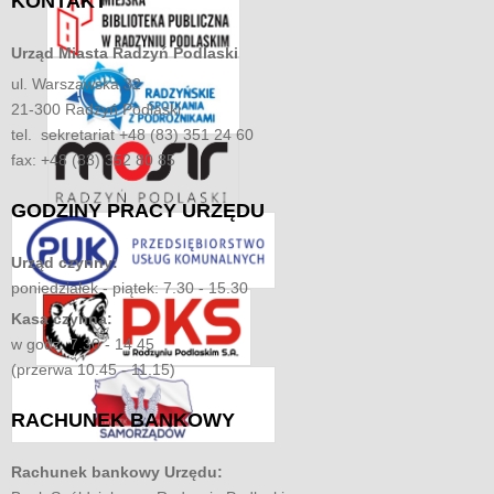
KONTAKT
Urząd Miasta
Radzyń Podlaski
ul. Warszawska 32
21-300 Radzyń Podlaski
tel. sekretariat +48 (83) 351 24 60
fax: +48 (83) 352 80 85
GODZINY
PRACY URZĘDU
Urząd czynny:
poniedziałek - piątek: 7.30 - 15.30
Kasa czynna:
w godz. 7.30 - 14.45
(przerwa 10.45 - 11.15)
RACHUNEK
BANKOWY
Rachunek bankowy Urzędu: