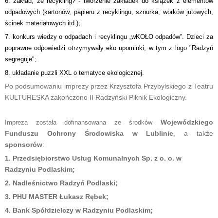
6. zakład, że recykling? - tworzenie zakładek do książek z elementów
odpadowych (kartonów, papieru z recyklingu, sznurka, worków jutowych,
ścinek materiałowych itd.);
7. konkurs wiedzy o odpadach i recyklingu „wKOŁO odpadów”. Dzieci za
poprawne odpowiedzi otrzymywały eko upominki, w tym z logo "Radzyń
segreguje";
8. układanie puzzli XXL o tematyce ekologicznej.
Po podsumowaniu imprezy przez Krzysztofa Przybylskiego z Teatru
KULTURESKA zakończono II Radzyński Piknik Ekologiczny.
Wojewódzkiego
Impreza została dofinansowana ze środków
Funduszu Ochrony Środowiska w Lublinie
, a także
sponsorów
:
1. Przedsiębiorstwo Usług Komunalnych Sp. z o. o. w
Radzyniu Podlaskim;
2. Nadleśnictwo Radzyń Podlaski;
3. PHU MASTER Łukasz Rębek;
4. Bank Spółdzielczy w Radzyniu Podlaskim;