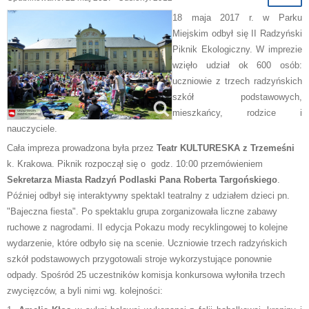
18 maja 2017 r. w Parku
Miejskim odbył się II Radzyński
Piknik Ekologiczny. W imprezie
wzięło udział ok 600 osób:
uczniowie z trzech radzyńskich
szkół podstawowych,
mieszkańcy, rodzice i
nauczyciele.
Cała impreza prowadzona była przez
Teatr KULTURESKA z Trzemeśni
k. Krakowa. Piknik rozpoczął się o godz. 10:00 przemówieniem
Sekretarza Miasta Radzyń Podlaski Pana Roberta Targońskiego
.
Później odbył się interaktywny spektakl teatralny z udziałem dzieci pn.
"Bajeczna fiesta". Po spektaklu grupa zorganizowała liczne zabawy
ruchowe z nagrodami. II edycja Pokazu mody recyklingowej to kolejne
wydarzenie, które odbyło się na scenie. Uczniowie trzech radzyńskich
szkół podstawowych przygotowali stroje wykorzystujące ponownie
odpady. Spośród 25 uczestników komisja konkursowa wyłoniła trzech
zwycięzców, a byli nimi wg. kolejności: