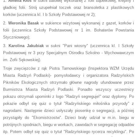
1.
Amelia Kłos
w sukni balowej wykonanej z folii bąbelkowej, krepiny i
gładkiej folii. Strój uzupełniał toczek oraz bransoletka z plastikowych
korków (uczennica kl. I b Szkoły Podstawowej nr 2);
2.
Weronika Basak
w sukience wizytowej wykonanej z gazet, korków i
folii (uczennica Szkoły Podstawowej nr 1 im. Bohaterów Powstania
Styczniowego);
3.
Karolina Jakubiak
w sukni "Pani wiosny" (uczennica kl. I Szkoły
Podstawowej nr 3 przy Specjalnym Ośrodku Szkolno - Wychowawczym
im. Zofii Sękowskiej).
Troje zwycięzców z rąk Piotra Tarnowskiego (Inspektora WZM Urzędu
Miasta Radzyń Podlaski)- pomysłodawcy i organizatora Radzyńskich
Pikników Ekologicznych otrzymało główne nagrody ufundowane przez
Burmistrza Miasta Radzyń Podlaski. Ponadto wszyscy uczestnicy
pokazu otrzymali upominki z logo "Radzyń segreguje!" oraz dyplomy. Po
pokazie odbył się quiz o tytuł "Radzyńskiego miłośnika przyrody" z
nagrodami. Następnie dzieci usłyszały piosenkę o segregacji, a później
przystąpiły do "Ekomistrzostw". Dzieci brały udział w m.in. biegu w
potrójnych spodniach, biegu w workach, zawodach w segregację odpadów
itp. Potem odbył się quiz o tytuł "Radzyńskiego rycerza recyklingu". Po