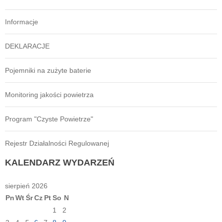
Informacje
DEKLARACJE
Pojemniki na zużyte baterie
Monitoring jakości powietrza
Program "Czyste Powietrze"
Rejestr Działalności Regulowanej
KALENDARZ
WYDARZEŃ
sierpień 2026
Pn
Wt
Śr
Cz
Pt
So
N
1
2