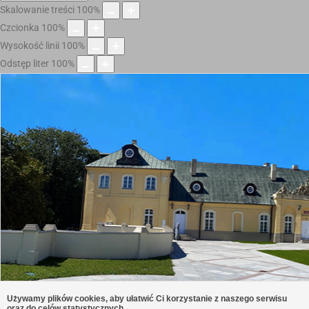
Skalowanie treści
100
%
Czcionka
100
%
Wysokość linii
100
%
Odstęp liter
100
%
Używamy plików cookies, aby ułatwić Ci korzystanie z naszego serwisu
oraz do celów statystycznych.