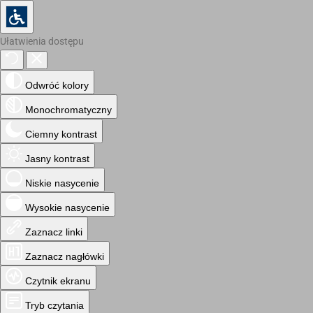
Ułatwienia dostępu
Odwróć kolory
Monochromatyczny
Ciemny kontrast
Jasny kontrast
Niskie nasycenie
Wysokie nasycenie
Zaznacz linki
Zaznacz nagłówki
Czytnik ekranu
Tryb czytania