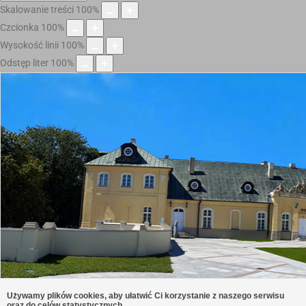
Skalowanie treści
100
%
Czcionka
100
%
Wysokość linii
100
%
Odstęp liter
100
%
Używamy plików cookies, aby ułatwić Ci korzystanie z naszego serwisu
oraz do celów statystycznych.