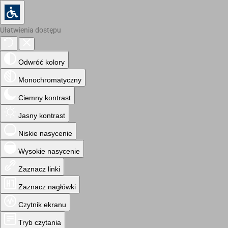
Ułatwienia dostępu
Odwróć kolory
Monochromatyczny
Ciemny kontrast
Jasny kontrast
Niskie nasycenie
Wysokie nasycenie
Zaznacz linki
Zaznacz nagłówki
Czytnik ekranu
Tryb czytania