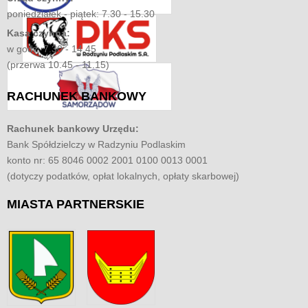
poniedziałek - piątek: 7.30 - 15.30
Kasa czynna:
w godz. 7.30 - 14.45
(przerwa 10.45 - 11.15)
RACHUNEK
BANKOWY
Rachunek bankowy Urzędu:
Bank Spółdzielczy w Radzyniu Podlaskim
konto nr: 65 8046 0002 2001 0100 0013 0001
(dotyczy podatków, opłat lokalnych, opłaty skarbowej)
MIASTA
PARTNERSKIE