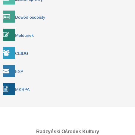
Dowód osobisty
Meldunek
CEIDG
ESP
MKRPA
Radzyński Ośrodek Kultury