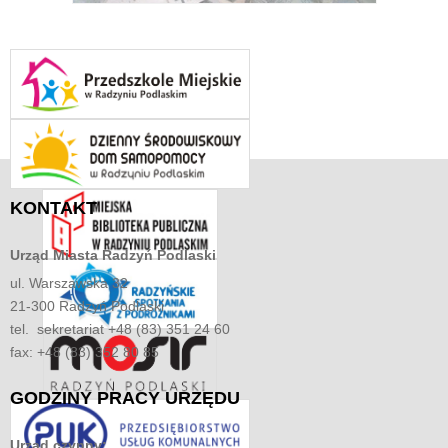
KONTAKT
Urząd Miasta
Radzyń Podlaski
ul. Warszawska 32
21-300 Radzyń Podlaski
tel. sekretariat +48 (83) 351 24 60
fax: +48 (83) 352 80 85
GODZINY
PRACY URZĘDU
Urząd czynny: