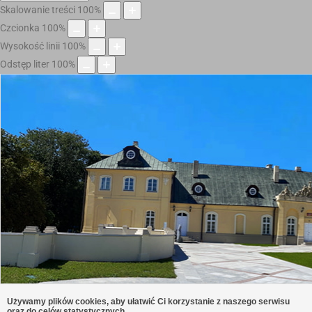
Skalowanie treści
100
%
Czcionka
100
%
Wysokość linii
100
%
Odstęp liter
100
%
Używamy plików cookies, aby ułatwić Ci korzystanie z naszego serwisu
oraz do celów statystycznych.