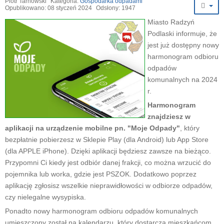
Piotr Tarnowski
Kategoria:
Gospodarka odpadami
Opublikowano: 08 styczeń 2024
Odsłony: 1947
Miasto Radzyń
Podlaski informuje, że
jest już dostępny nowy
harmonogram odbioru
odpadów
komunalnych na 2024
r.
Harmonogram
znajdziesz w
aplikacji na urządzenie mobilne pn. "Moje Odpady"
, który
bezpłatnie pobierzesz w Sklepie Play (dla Android) lub App Store
(dla APPLE iPhone). Dzięki aplikacji będziesz zawsze na bieżąco.
Przypomni Ci kiedy jest odbiór danej frakcji, co można wrzucić do
pojemnika lub worka, gdzie jest PSZOK. Dodatkowo poprzez
aplikację zgłosisz wszelkie nieprawidłowości w odbiorze odpadów,
czy nielegalne wysypiska.
Ponadto nowy harmonogram odbioru odpadów komunalnych
umieszczony został na kalendarzu, który dostarcza mieszkańcom