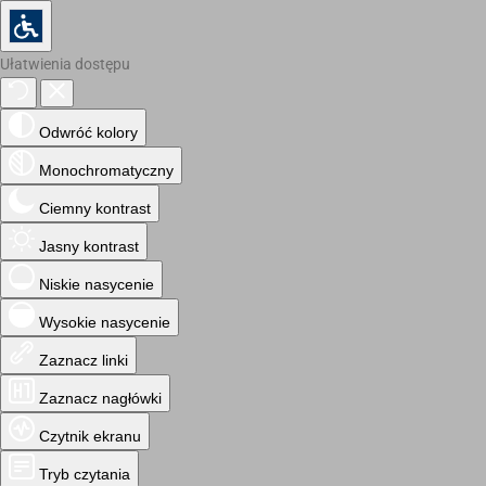
Ułatwienia dostępu
Odwróć kolory
Monochromatyczny
Ciemny kontrast
Jasny kontrast
Niskie nasycenie
Wysokie nasycenie
Zaznacz linki
Zaznacz nagłówki
Czytnik ekranu
Tryb czytania