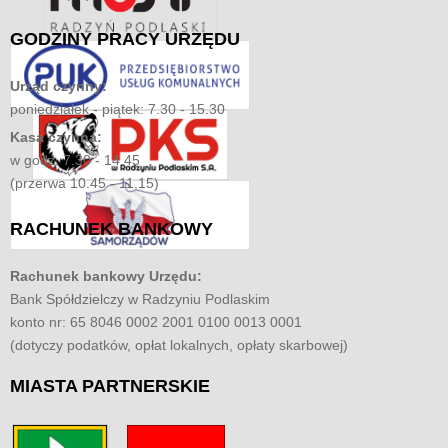
GODZINY
PRACY URZĘDU
Urząd czynny:
poniedziałek - piątek: 7.30 - 15.30
Kasa czynna:
w godz. 7.30 - 14.45
(przerwa 10.45 - 11.15)
RACHUNEK
BANKOWY
Rachunek bankowy Urzędu:
Bank Spółdzielczy w Radzyniu Podlaskim
konto nr: 65 8046 0002 2001 0100 0013 0001
(dotyczy podatków, opłat lokalnych, opłaty skarbowej)
MIASTA
PARTNERSKIE