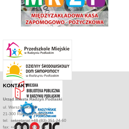
KONTAKT
Urząd Miasta
Radzyń Podlaski
ul. Warszawska 32
21-300 Radzyń Podlaski
tel. sekretariat +48 (83) 351 24 60
fax: +48 (83) 352 80 85