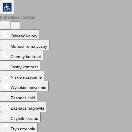
Ułatwienia dostępu
Odwróć kolory
Monochromatyczny
Ciemny kontrast
Jasny kontrast
Niskie nasycenie
Wysokie nasycenie
Zaznacz linki
Zaznacz nagłówki
Czytnik ekranu
Tryb czytania