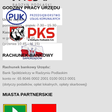
GODZINY
PRACY URZĘDU
Urząd czynny:
poniedziałek - piątek: 7.30 - 15.30
Kasa czynna:
w godz. 7.30 - 14.45
(przerwa 10.45 - 11.15)
RACHUNEK
BANKOWY
Rachunek bankowy Urzędu:
Bank Spółdzielczy w Radzyniu Podlaskim
konto nr: 65 8046 0002 2001 0100 0013 0001
(dotyczy podatków, opłat lokalnych, opłaty skarbowej)
MIASTA
PARTNERSKIE