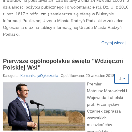
Inwalidów na podstawie art. 19a ustawy z dnia 24 kwietnia 2003 r. o
działalności pożytku publicznego i o wolontariacie (t.j. Dz. U. z 2016
r. poz. 1817 z późn. zm.) zamieszcza się ofertę w Biuletynie
Informacji Publicznej Urzędu Miasta Radzyń Podlaski w zakładce:
Ogłoszenia oraz na tablicy informacyjnej Urzędu Miasta Radzyń
Podlaski.
Czytaj więcej...
Pierwsze ogólnopolskie święto "Wdzięczni
Polskiej Wsi"
Kategoria:
Komunikaty/Ogłoszenia
Opublikowano: 20 wrzesień 2018
Premier
Mateusz Morawiecki i
Wojewoda Lubelski
prof. Przemysław
Czarnek zaprasza
wszystkich
mieszkańców
województwa