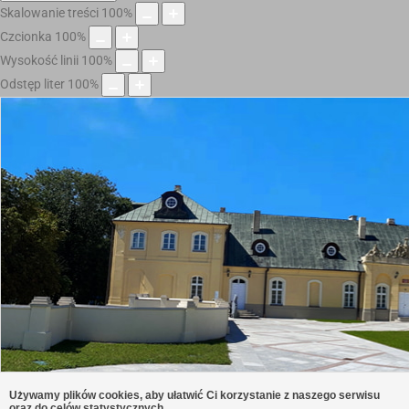
Skalowanie treści
100
%
Czcionka
100
%
Wysokość linii
100
%
Odstęp liter
100
%
Używamy plików cookies, aby ułatwić Ci korzystanie z naszego serwisu
oraz do celów statystycznych.