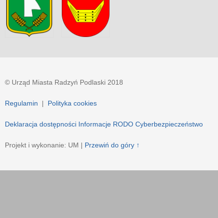
© Urząd Miasta Radzyń Podlaski 2018
Regulamin
|
Polityka cookies
Deklaracja dostępności
Informacje RODO
Cyberbezpieczeństwo
Projekt i wykonanie: UM |
Przewiń do góry ↑