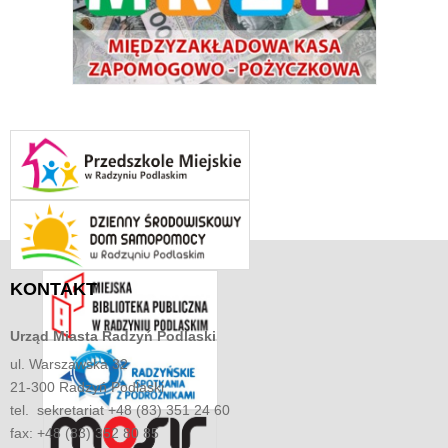
KONTAKT
Urząd Miasta
Radzyń Podlaski
ul. Warszawska 32
21-300 Radzyń Podlaski
tel. sekretariat +48 (83) 351 24 60
fax: +48 (83) 352 80 85