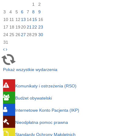
1
2
3
4
5
6
7
8
9
10
11
12
13
14
15
16
17
18
19
20
21
22
23
24
25
26
27
28
29
30
31
Pokaż wszystkie wydarzenia
Komunikaty i ostrzeżenia (RSO)
Budżet obywatelski
Internetowe Konto Pacjenta (IKP)
Nieodpłatna pomoc prawna
Standardy Ochrony Małoletnich