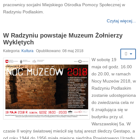
pracownicy socjalni Miejskiego Ośrodka Pomocy Społecznej w
Radzyniu Podlaskim.
Czytaj więcej...
W Radzyniu powstaje Muzeum Żołnierzy
Wyklętych
Kategoria:
Kultura
Opublikowano: 08 maj 2018
W sobotę 19
maja od godz. 16.00
do 20.00, w ramach
Nocy Muzeów 2018, w
Radzyniu Podlaskim
zostanie udostępniona
do zwiedzania cela nr
6 znajdująca się w
budynku przy ul.
Warszawskiej 5a. W
czasie II wojny światowej mieścił się tutaj areszt śledczy Gestapo, a
od roku 1944 do 1956 miała miejsce siedziba Powiatowego Urzędu