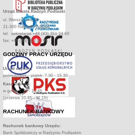
Urząd Miasta
Radzyń Podlaski
ul. Warszawska 32
21-300 Radzyń Podlaski
tel. sekretariat +48 (83) 351 24 60
fax: +48 (83) 352 80 85
GODZINY
PRACY URZĘDU
Urząd czynny:
poniedziałek - piątek: 7.30 - 15.30
Kasa czynna:
w godz. 7.30 - 14.45
(przerwa 10.45 - 11.15)
RACHUNEK
BANKOWY
Rachunek bankowy Urzędu:
Bank Spółdzielczy w Radzyniu Podlaskim