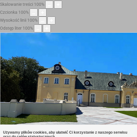
Skalowanie treści
100
%
Czcionka
100
%
Wysokość linii
100
%
Odstęp liter
100
%
Używamy plików cookies, aby ułatwić Ci korzystanie z naszego serwisu
oraz do celów statystycznych.