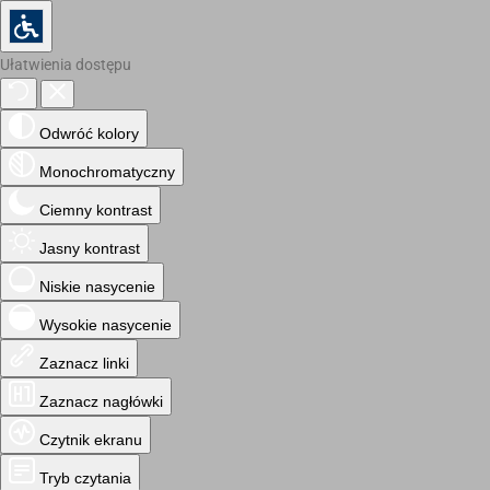
Ułatwienia dostępu
Odwróć kolory
Monochromatyczny
Ciemny kontrast
Jasny kontrast
Niskie nasycenie
Wysokie nasycenie
Zaznacz linki
Zaznacz nagłówki
Czytnik ekranu
Tryb czytania