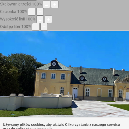
Skalowanie treści
100
%
Czcionka
100
%
Wysokość linii
100
%
Odstęp liter
100
%
Używamy plików cookies, aby ułatwić Ci korzystanie z naszego serwisu
oraz do celów statystycznych.