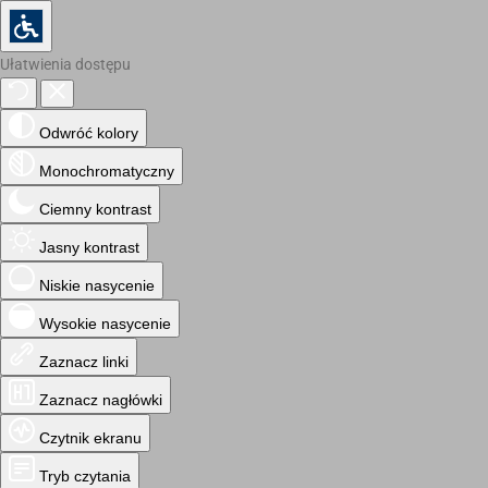
Ułatwienia dostępu
Odwróć kolory
Monochromatyczny
Ciemny kontrast
Jasny kontrast
Niskie nasycenie
Wysokie nasycenie
Zaznacz linki
Zaznacz nagłówki
Czytnik ekranu
Tryb czytania