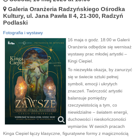
Galeria Oranżeria Radzyńskiego Ośrodka
Kultury, ul. Jana Pawła II 4, 21-300, Radzyń
Podlaski
Fotografia i wystawy
16 maja o godz. 18:00 w Galerii
Oranżeria odbędzie się wernisaż
wystawy prac młodej artystki –
Kingi Ciepiel.
To niezwykła okazja, by zanurzyć
się w świecie sztuki pełnej
symboli, emocji i ukrytych
znaczeń. Twórczość artystki
balansuje pomiędzy
rzeczywistością a tym, co
niewidzialne – światem energii,
duchowości i nieskończoności
wymiarów. W swoich pracach
Kinga Ciepiel łączy klasyczne, figuratywne formy z magicznością