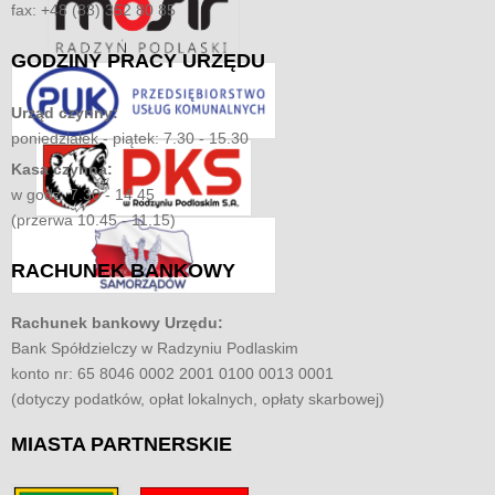
fax: +48 (83) 352 80 85
GODZINY
PRACY URZĘDU
Urząd czynny:
poniedziałek - piątek: 7.30 - 15.30
Kasa czynna:
w godz. 7.30 - 14.45
(przerwa 10.45 - 11.15)
RACHUNEK
BANKOWY
Rachunek bankowy Urzędu:
Bank Spółdzielczy w Radzyniu Podlaskim
konto nr: 65 8046 0002 2001 0100 0013 0001
(dotyczy podatków, opłat lokalnych, opłaty skarbowej)
MIASTA
PARTNERSKIE