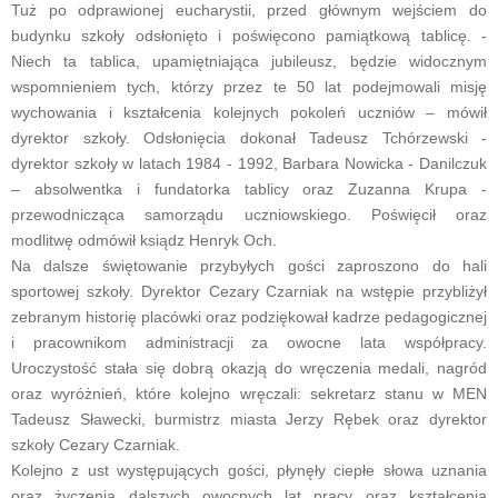
Tuż po odprawionej eucharystii, przed głównym wejściem do
budynku szkoły odsłonięto i poświęcono pamiątkową tablicę. -
Niech ta tablica, upamiętniająca jubileusz, będzie widocznym
wspomnieniem tych, którzy przez te 50 lat podejmowali misję
wychowania i kształcenia kolejnych pokoleń uczniów – mówił
dyrektor szkoły. Odsłonięcia dokonał Tadeusz Tchórzewski -
dyrektor szkoły w latach 1984 - 1992, Barbara Nowicka - Danilczuk
– absolwentka i fundatorka tablicy oraz Zuzanna Krupa -
przewodnicząca samorządu uczniowskiego. Poświęcił oraz
modlitwę odmówił ksiądz Henryk Och.
Na dalsze świętowanie przybyłych gości zaproszono do hali
sportowej szkoły. Dyrektor Cezary Czarniak na wstępie przybliżył
zebranym historię placówki oraz podziękował kadrze pedagogicznej
i pracownikom administracji za owocne lata współpracy.
Uroczystość stała się dobrą okazją do wręczenia medali, nagród
oraz wyróżnień, które kolejno wręczali: sekretarz stanu w MEN
Tadeusz Sławecki, burmistrz miasta Jerzy Rębek oraz dyrektor
szkoły Cezary Czarniak.
Kolejno z ust występujących gości, płynęły ciepłe słowa uznania
oraz życzenia dalszych owocnych lat pracy oraz kształcenia