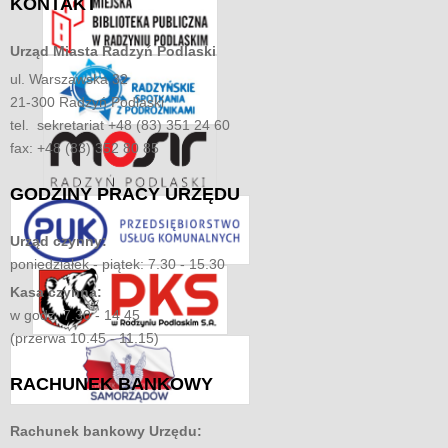
KONTAKT
Urząd Miasta
Radzyń Podlaski
ul. Warszawska 32
21-300 Radzyń Podlaski
tel. sekretariat +48 (83) 351 24 60
fax: +48 (83) 352 80 85
GODZINY
PRACY URZĘDU
Urząd czynny:
poniedziałek - piątek: 7.30 - 15.30
Kasa czynna:
w godz. 7.30 - 14.45
(przerwa 10.45 - 11.15)
RACHUNEK
BANKOWY
Rachunek bankowy Urzędu: