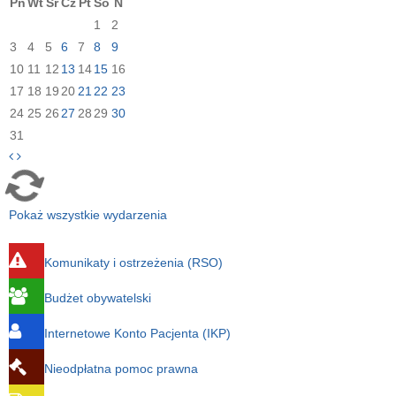
Pn
Wt
Śr
Cz
Pt
So
N
1
2
3
4
5
6
7
8
9
10
11
12
13
14
15
16
17
18
19
20
21
22
23
24
25
26
27
28
29
30
31
Pokaż wszystkie wydarzenia
Komunikaty i ostrzeżenia (RSO)
Budżet obywatelski
Internetowe Konto Pacjenta (IKP)
Nieodpłatna pomoc prawna