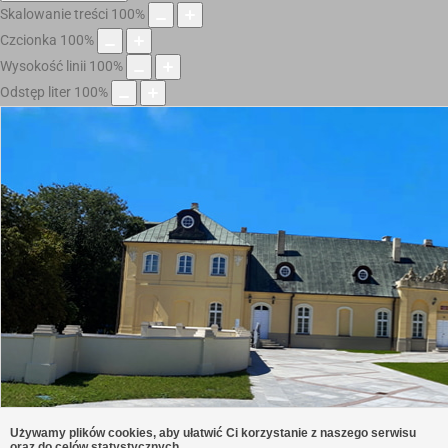
Skalowanie treści
100
%
Czcionka
100
%
Wysokość linii
100
%
Odstęp liter
100
%
Używamy plików cookies, aby ułatwić Ci korzystanie z naszego serwisu
oraz do celów statystycznych.