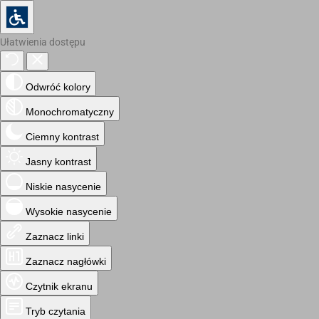
Ułatwienia dostępu
Odwróć kolory
Monochromatyczny
Ciemny kontrast
Jasny kontrast
Niskie nasycenie
Wysokie nasycenie
Zaznacz linki
Zaznacz nagłówki
Czytnik ekranu
Tryb czytania