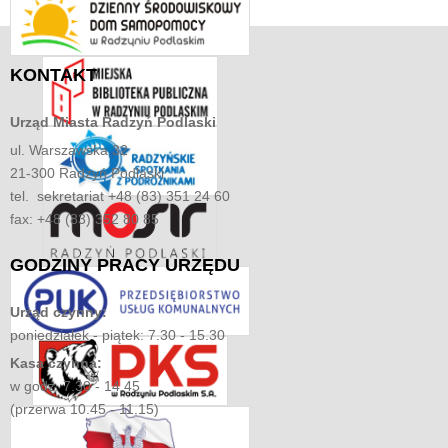
KONTAKT
Urząd Miasta
Radzyń Podlaski
ul. Warszawska 32
21-300 Radzyń Podlaski
tel. sekretariat +48 (83) 351 24 60
fax: +48 (83) 352 80 85
GODZINY
PRACY URZĘDU
Urząd czynny:
poniedziałek - piątek: 7.30 - 15.30
Kasa czynna:
w godz. 7.30 - 14.45
(przerwa 10.45 - 11.15)