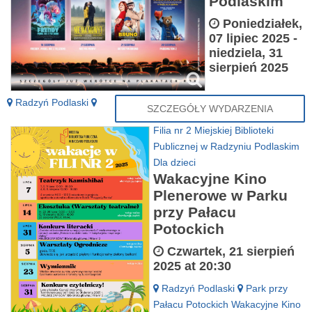
Podlaskim
Poniedziałek,
07 lipiec 2025
-
niedziela, 31
sierpień 2025
Radzyń Podlaski
SZCZEGÓŁY WYDARZENIA
Filia nr 2 Miejskiej Biblioteki
Publicznej w Radzyniu Podlaskim
Dla dzieci
Wakacyjne Kino
Plenerowe w Parku
przy Pałacu
Potockich
Czwartek, 21 sierpień
2025 at 20:30
Radzyń Podlaski
Park przy
Pałacu Potockich
Wakacyjne Kino