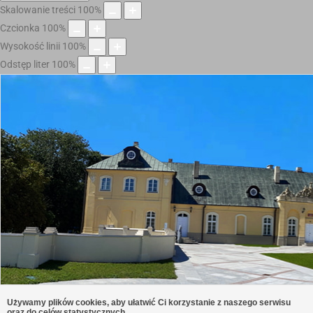
Skalowanie treści
100
%
Czcionka
100
%
Wysokość linii
100
%
Odstęp liter
100
%
Używamy plików cookies, aby ułatwić Ci korzystanie z naszego serwisu
oraz do celów statystycznych.