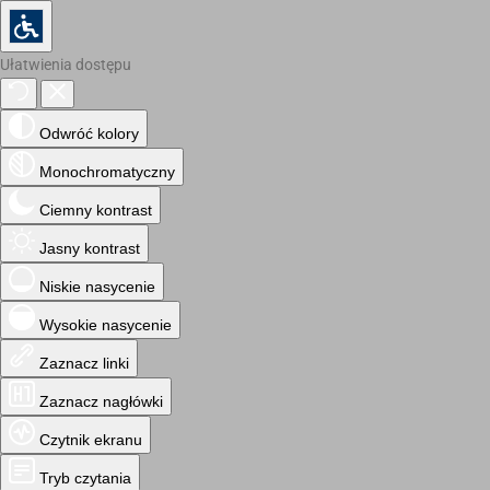
Ułatwienia dostępu
Odwróć kolory
Monochromatyczny
Ciemny kontrast
Jasny kontrast
Niskie nasycenie
Wysokie nasycenie
Zaznacz linki
Zaznacz nagłówki
Czytnik ekranu
Tryb czytania