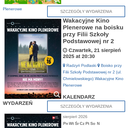
Plenerowe
SZCZEGÓŁY WYDARZENIA
Wakacyjne Kino
Plenerowe na boisku
przy Filii Szkoły
Podstawowej nr 2
Czwartek, 21 sierpień
2025 at 20:30
Radzyń Podlaski
Boisko przy
Filii Szkoły Podstawowej nr 2 (ul.
Chmielowskiego)
Wakacyjne Kino
Plenerowe
KALENDARZ
WYDARZEŃ
SZCZEGÓŁY WYDARZENIA
sierpień 2026
Pn
Wt
Śr
Cz
Pt
So
N