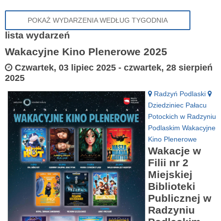
POKAŻ WYDARZENIA WEDŁUG TYGODNIA
lista wydarzeń
Wakacyjne Kino Plenerowe 2025
Czwartek, 03 lipiec 2025
-
czwartek, 28 sierpień
2025
Radzyń Podlaski
Dziedziniec Pałacu
Potockich w Radzyniu
Podlaskim
Wakacyjne
Kino Plenerowe
Wakacje w
Filii nr 2
Miejskiej
Biblioteki
Publicznej w
Radzyniu