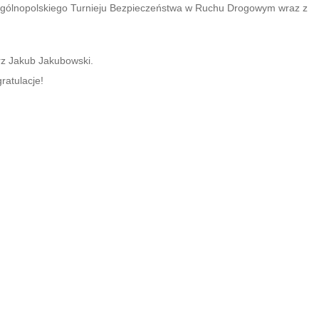
Ogólnopolskiego Turnieju Bezpieczeństwa w Ruchu Drogowym wraz z
rz Jakub Jakubowski.
ratulacje!
Wręczenie dyplomów w Szkole Podstawowej nr 2