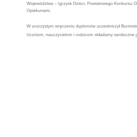
Województwa – Igrzysk Dzieci, Powiatowego Konkursu 
Opiekunami.
W uroczystym wręczeniu dyplomów uczestniczył Burmist
Uczniom, nauczycielom i rodzicom składamy serdeczne g
Wręczenie dyplomów w Szkole Podstawowej nr 2