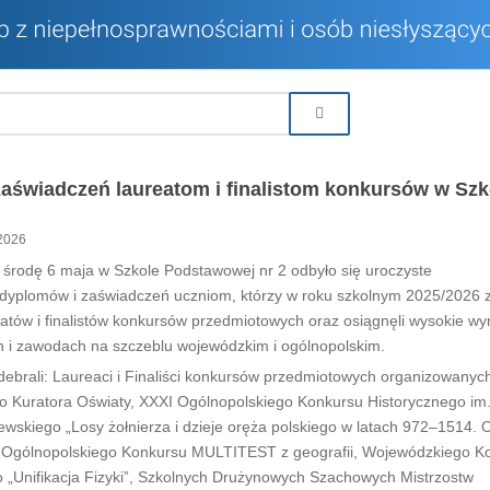
zaświadczeń laureatom i finalistom konkursów w Szk
2026
środę 6 maja w Szkole Podstawowej nr 2 odbyło się uroczyste
dyplomów i zaświadczeń uczniom, którzy w roku szkolnym 2025/2026 z
reatów i finalistów konkursów przedmiotowych oraz osiągnęli wysokie wy
 i zawodach na szczeblu wojewódzkim i ogólnopolskim.
ebrali: Laureaci i Finaliści konkursów przedmiotowych organizowanyc
o Kuratora Oświaty, XXXI Ogólnopolskiego Konkursu Historycznego im.
wskiego „Losy żołnierza i dzieje oręża polskiego w latach 972–1514. 
, Ogólnopolskiego Konkursu MULTITEST z geografii, Wojewódzkiego K
 „Unifikacja Fizyki”, Szkolnych Drużynowych Szachowych Mistrzostw