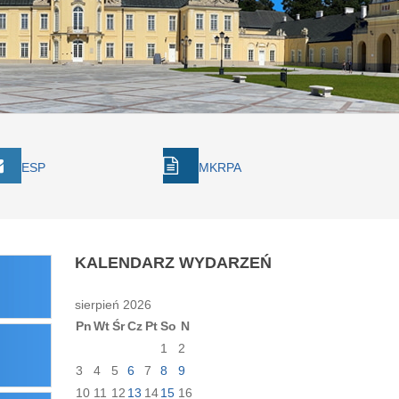
ESP
MKRPA
KALENDARZ
WYDARZEŃ
sierpień 2026
Pn
Wt
Śr
Cz
Pt
So
N
1
2
3
4
5
6
7
8
9
10
11
12
13
14
15
16