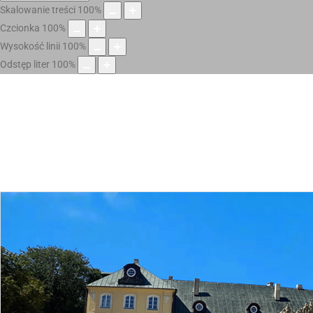
Skalowanie treści
100
%
Czcionka
100
%
Wysokość linii
100
%
Odstęp liter
100
%