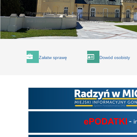
Używamy plików cookies, aby ułatwić Ci korzystanie z naszego
Brak zmiany ustawienia przeglądarki oznacza zgodę na to.
Zrozumiałem
Załatw sprawę
Dowód osobisty