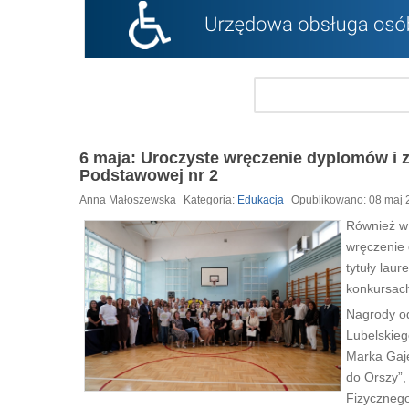
6 maja: Uroczyste wręczenie dyplomów i 
Podstawowej nr 2
Anna Małoszewska
Kategoria:
Edukacja
Opublikowano: 08 maj 
Również w 
wręczenie 
tytuły lau
konkursach
Nagrody od
Lubelskieg
Marka Gaje
do Orszy”
Fizycznego