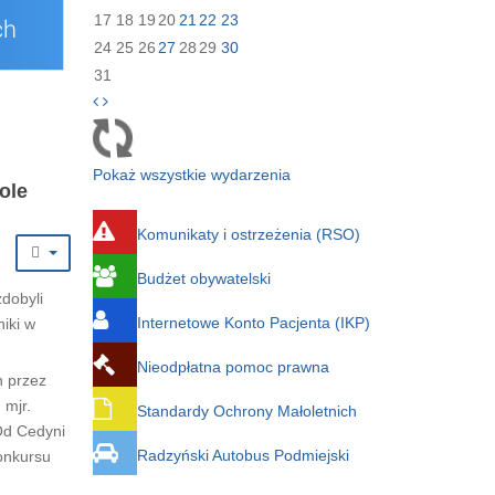
17
18
19
20
21
22
23
24
25
26
27
28
29
30
31
Pokaż wszystkie wydarzenia
ole
Komunikaty i ostrzeżenia (RSO)
Budżet obywatelski
dobyli
Internetowe Konto Pacjenta (IKP)
niki w
Nieodpłatna pomoc prawna
h przez
 mjr.
Standardy Ochrony Małoletnich
Od Cedyni
Radzyński Autobus Podmiejski
onkursu