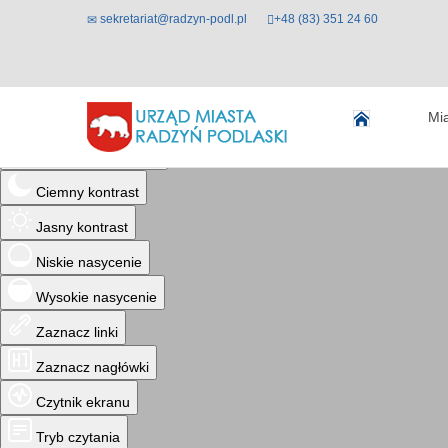
sekretariat@radzyn-podl.pl
+48 (83) 351 24 60
Ułatwienia dostępu
Mi
Odwróć kolory
Monochromatyczny
Ciemny kontrast
Jasny kontrast
Niskie nasycenie
Wysokie nasycenie
Zaznacz linki
Zaznacz nagłówki
Czytnik ekranu
Tryb czytania