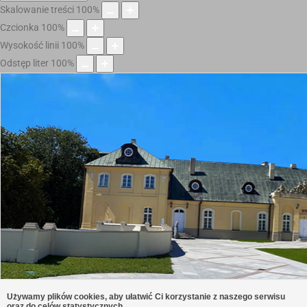
Skalowanie treści
100
%
Czcionka
100
%
Wysokość linii
100
%
Odstęp liter
100
%
Używamy plików cookies, aby ułatwić Ci korzystanie z naszego serwisu
oraz do celów statystycznych.