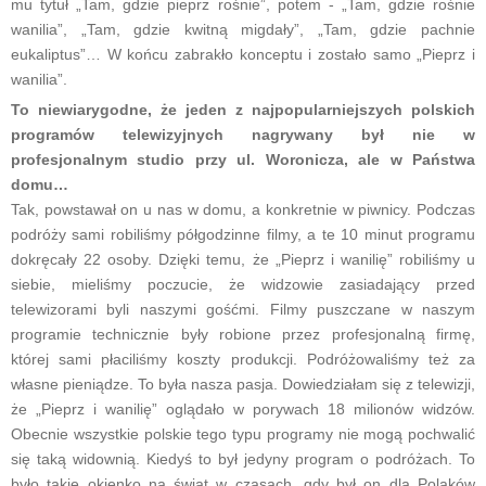
mu tytuł „Tam, gdzie pieprz rośnie”, potem - „Tam, gdzie rośnie
wanilia”, „Tam, gdzie kwitną migdały”, „Tam, gdzie pachnie
eukaliptus”… W końcu zabrakło konceptu i zostało samo „Pieprz i
wanilia”.
To niewiarygodne, że jeden z najpopularniejszych polskich
programów telewizyjnych nagrywany był nie w
profesjonalnym studio przy ul. Woronicza, ale w Państwa
domu…
Tak, powstawał on u nas w domu, a konkretnie w piwnicy. Podczas
podróży sami robiliśmy półgodzinne filmy, a te 10 minut programu
dokręcały 22 osoby. Dzięki temu, że „Pieprz i wanilię” robiliśmy u
siebie, mieliśmy poczucie, że widzowie zasiadający przed
telewizorami byli naszymi gośćmi. Filmy puszczane w naszym
programie technicznie były robione przez profesjonalną firmę,
której sami płaciliśmy koszty produkcji. Podróżowaliśmy też za
własne pieniądze. To była nasza pasja. Dowiedziałam się z telewizji,
że „Pieprz i wanilię” oglądało w porywach 18 milionów widzów.
Obecnie wszystkie polskie tego typu programy nie mogą pochwalić
się taką widownią. Kiedyś to był jedyny program o podróżach. To
było takie okienko na świat w czasach, gdy był on dla Polaków