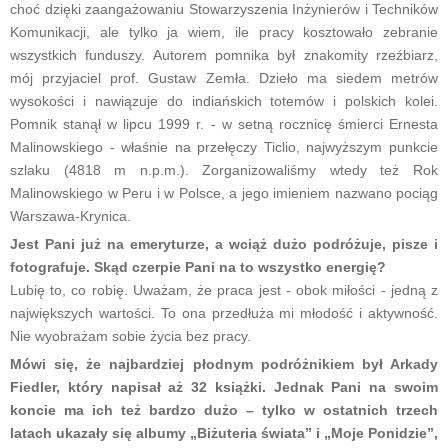
choć dzięki zaangażowaniu Stowarzyszenia Inżynierów i Techników
Komunikacji, ale tylko ja wiem, ile pracy kosztowało zebranie
wszystkich funduszy. Autorem pomnika był znakomity rzeźbiarz,
mój przyjaciel prof. Gustaw Zemła. Dzieło ma siedem metrów
wysokości i nawiązuje do indiańskich totemów i polskich kolei.
Pomnik stanął w lipcu 1999 r. - w setną rocznicę śmierci Ernesta
Malinowskiego - właśnie na przełęczy Ticlio, najwyższym punkcie
szlaku (4818 m n.p.m.). Zorganizowaliśmy wtedy też Rok
Malinowskiego w Peru i w Polsce, a jego imieniem nazwano pociąg
Warszawa-Krynica.
Jest Pani już na emeryturze, a wciąż dużo podróżuje, pisze i
fotografuje. Skąd czerpie Pani na to wszystko energię?
Lubię to, co robię. Uważam, że praca jest - obok miłości - jedną z
największych wartości. To ona przedłuża mi młodość i aktywność.
Nie wyobrażam sobie życia bez pracy.
Mówi się, że najbardziej płodnym podróżnikiem był Arkady
Fiedler, który napisał aż 32 książki. Jednak Pani na swoim
koncie ma ich też bardzo dużo – tylko w ostatnich trzech
latach ukazały się albumy „Biżuteria świata” i „Moje Ponidzie”,