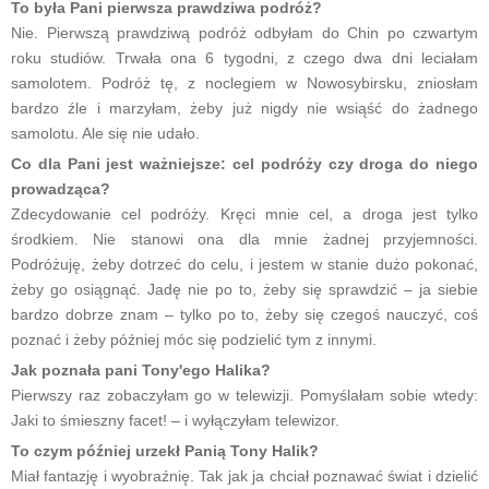
To była Pani pierwsza prawdziwa podróż?
Nie. Pierwszą prawdziwą podróż odbyłam do Chin po czwartym
roku studiów. Trwała ona 6 tygodni, z czego dwa dni leciałam
samolotem. Podróż tę, z noclegiem w Nowosybirsku, zniosłam
bardzo źle i marzyłam, żeby już nigdy nie wsiąść do żadnego
samolotu. Ale się nie udało.
Co dla Pani jest ważniejsze: cel podróży czy droga do niego
prowadząca?
Zdecydowanie cel podróży. Kręci mnie cel, a droga jest tylko
środkiem. Nie stanowi ona dla mnie żadnej przyjemności.
Podróżuję, żeby dotrzeć do celu, i jestem w stanie dużo pokonać,
żeby go osiągnąć. Jadę nie po to, żeby się sprawdzić – ja siebie
bardzo dobrze znam – tylko po to, żeby się czegoś nauczyć, coś
poznać i żeby później móc się podzielić tym z innymi.
Jak poznała pani Tony'ego Halika?
Pierwszy raz zobaczyłam go w telewizji. Pomyślałam sobie wtedy:
Jaki to śmieszny facet! – i wyłączyłam telewizor.
To czym później urzekł Panią Tony Halik?
Miał fantazję i wyobraźnię. Tak jak ja chciał poznawać świat i dzielić