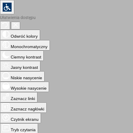
Ułatwienia dostępu
Odwróć kolory
Monochromatyczny
Ciemny kontrast
Jasny kontrast
Niskie nasycenie
Wysokie nasycenie
Zaznacz linki
Zaznacz nagłówki
Czytnik ekranu
Tryb czytania