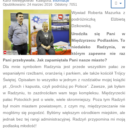
Karol Niewęgłowski
Kategoria:
Informacje
Opublikowano: 24 marzec 2016
Odsłony: 7051
Wywiad Roberta Mazurka z
podróżniczką Elżbietą
Dzikowską.
Urodziła się Pani w
Międzyrzecu Podlaskim. To
niedaleko Radzynia, w
którym zapewne nie raz
Pani przebywała. Jak zapamiętała Pani nasze miasto?
Dla mnie symbolem Radzynia jest przede wszystkim pałac ze
wspaniałymi rzeźbami, oranżerią i parkiem, ale także kościół Trójcy
Świętej. Opisałam to wszystko w jednym z rozdziałów mojej książki
pt. „Groch i kapusta, czyli podróżuj po Polsce”. Zawsze, jak byłam
w Radzyniu, to zazdrościłam wam tego kompleksu. Międzyrzecki
pałac Potockich jest o wiele, wiele skromniejszy. Poza tym Radzyń
był moim miastem powiatowym, z czym my, międzyrzeczanie nie
mogliśmy się pogodzić. Byliśmy większym ośrodkiem miejskim, ale
jednak bez tej rangi administracyjnej. Radzyń przypomina mi moją
podlaską młodość!