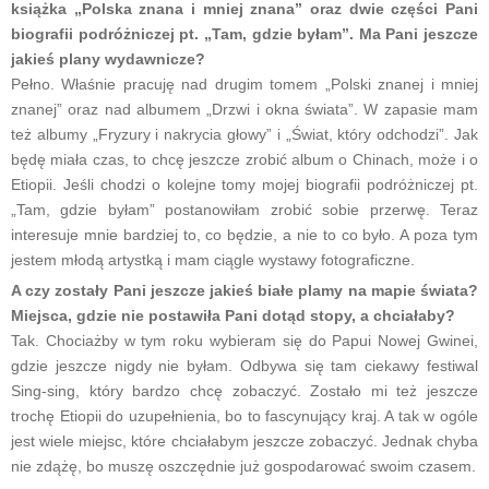
książka „Polska znana i mniej znana” oraz dwie części Pani
biografii podróżniczej pt. „Tam, gdzie byłam”. Ma Pani jeszcze
jakieś plany wydawnicze?
Pełno. Właśnie pracuję nad drugim tomem „Polski znanej i mniej
znanej” oraz nad albumem „Drzwi i okna świata”. W zapasie mam
też albumy „Fryzury i nakrycia głowy” i „Świat, który odchodzi”. Jak
będę miała czas, to chcę jeszcze zrobić album o Chinach, może i o
Etiopii. Jeśli chodzi o kolejne tomy mojej biografii podróżniczej pt.
„Tam, gdzie byłam” postanowiłam zrobić sobie przerwę. Teraz
interesuje mnie bardziej to, co będzie, a nie to co było. A poza tym
jestem młodą artystką i mam ciągle wystawy fotograficzne.
A czy zostały Pani jeszcze jakieś białe plamy na mapie świata?
Miejsca, gdzie nie postawiła Pani dotąd stopy, a chciałaby?
Tak. Chociażby w tym roku wybieram się do Papui Nowej Gwinei,
gdzie jeszcze nigdy nie byłam. Odbywa się tam ciekawy festiwal
Sing-sing, który bardzo chcę zobaczyć. Zostało mi też jeszcze
trochę Etiopii do uzupełnienia, bo to fascynujący kraj. A tak w ogóle
jest wiele miejsc, które chciałabym jeszcze zobaczyć. Jednak chyba
nie zdążę, bo muszę oszczędnie już gospodarować swoim czasem.