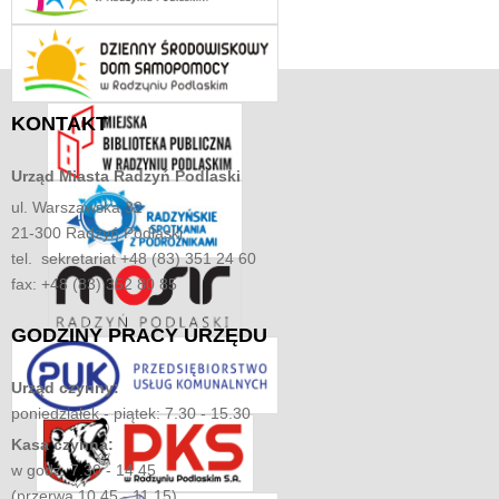
KONTAKT
Urząd Miasta
Radzyń Podlaski
ul. Warszawska 32
21-300 Radzyń Podlaski
tel. sekretariat +48 (83) 351 24 60
fax: +48 (83) 352 80 85
GODZINY
PRACY URZĘDU
Urząd czynny:
poniedziałek - piątek: 7.30 - 15.30
Kasa czynna:
w godz. 7.30 - 14.45
(przerwa 10.45 - 11.15)