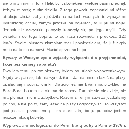
się tym z innymi. Tony Halik był człowiekiem wielkiej pasji i pragnął,
żebym tę pasję z nim dzieliła. Z tego powodu zapewniał mi różne
atrakcje: chciał, żebym jeździła na nartach wodnych, to wynajął mi
instruktora; chciał, żebym jeździła na bojerach, to kupił mi bojer.
Jednak nie wszystkie pomysły kończyły się po jego myśli. Gdy
wsiadłam do tego bojera, to od razu rozwinęłam prędkość 120
km/h. Swoim biustem złamałam ster i powiedziałam, że już nigdy
mnie na to nie namówi. Musiał sprzedać bojer.
Bywały w Waszym życiu wyjazdy wyłącznie dla przyjemności,
takie bez kamery i aparatu?
Dwa lata temu po raz pierwszy byłam na urlopie wypoczynkowym.
Nigdy w życiu się tak nie wynudziłam. Ja nie umiem leżeć na plaży,
opalać się i popijać drinki. Dlatego też nie byłam na przykład na
Bora-Bora, bo tam nic nie ma do roboty. Tam nic się nie dzieje, nie
ma plemion, nie ma zabytków. Razem z Tonym zawsze jeździliśmy
po coś, a nie po to, żeby leżeć na plaży i odpoczywać. To wszystko
jest jeszcze przede mną – na stare lata, bo ja przecież jestem
jeszcze młodą kobietą.
Wyprawa archeologiczna do Peru, którą odbyła Pani w 1976 r.