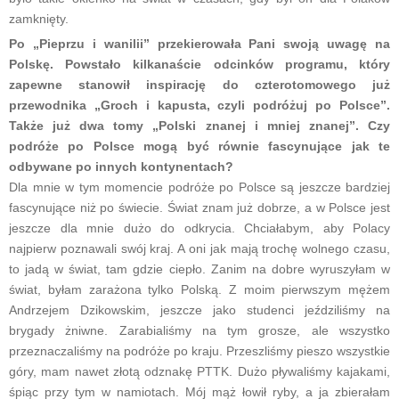
zamknięty.
Po „Pieprzu i wanilii” przekierowała Pani swoją uwagę na
Polskę. Powstało kilkanaście odcinków programu, który
zapewne stanowił inspirację do czterotomowego już
przewodnika „Groch i kapusta, czyli podróżuj po Polsce”.
Także już dwa tomy „Polski znanej i mniej znanej”. Czy
podróże po Polsce mogą być równie fascynujące jak te
odbywane po innych kontynentach?
Dla mnie w tym momencie podróże po Polsce są jeszcze bardziej
fascynujące niż po świecie. Świat znam już dobrze, a w Polsce jest
jeszcze dla mnie dużo do odkrycia. Chciałabym, aby Polacy
najpierw poznawali swój kraj. A oni jak mają trochę wolnego czasu,
to jadą w świat, tam gdzie ciepło. Zanim na dobre wyruszyłam w
świat, byłam zarażona tylko Polską. Z moim pierwszym mężem
Andrzejem Dzikowskim, jeszcze jako studenci jeździliśmy na
brygady żniwne. Zarabialiśmy na tym grosze, ale wszystko
przeznaczaliśmy na podróże po kraju. Przeszliśmy pieszo wszystkie
góry, mam nawet złotą odznakę PTTK. Dużo pływaliśmy kajakami,
śpiąc przy tym w namiotach. Mój mąż łowił ryby, a ja zbierałam