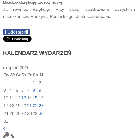
Bardzo dziękuję za rozmowę.
Ja również dziękuję. Przy okazji pozdrawiam wszystkich
mieszkańców Radzynia Podlaskiego. Jesteście wspaniali!
f
Udostępnij
KALENDARZ
WYDARZEŃ
sierpień 2026
Pn
Wt
Śr
Cz
Pt
So
N
1
2
3
4
5
6
7
8
9
10
11
12
13
14
15
16
17
18
19
20
21
22
23
24
25
26
27
28
29
30
31