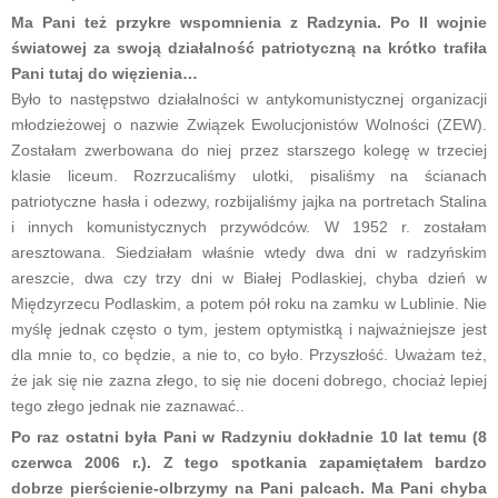
Ma Pani też przykre wspomnienia z Radzynia. Po II wojnie
światowej za swoją działalność patriotyczną na krótko trafiła
Pani tutaj do więzienia…
Było to następstwo działalności w antykomunistycznej organizacji
młodzieżowej o nazwie Związek Ewolucjonistów Wolności (ZEW).
Zostałam zwerbowana do niej przez starszego kolegę w trzeciej
klasie liceum. Rozrzucaliśmy ulotki, pisaliśmy na ścianach
patriotyczne hasła i odezwy, rozbijaliśmy jajka na portretach Stalina
i innych komunistycznych przywódców. W 1952 r. zostałam
aresztowana. Siedziałam właśnie wtedy dwa dni w radzyńskim
areszcie, dwa czy trzy dni w Białej Podlaskiej, chyba dzień w
Międzyrzecu Podlaskim, a potem pół roku na zamku w Lublinie. Nie
myślę jednak często o tym, jestem optymistką i najważniejsze jest
dla mnie to, co będzie, a nie to, co było. Przyszłość. Uważam też,
że jak się nie zazna złego, to się nie doceni dobrego, chociaż lepiej
tego złego jednak nie zaznawać..
Po raz ostatni była Pani w Radzyniu dokładnie 10 lat temu (8
czerwca 2006 r.). Z tego spotkania zapamiętałem bardzo
dobrze pierścienie-olbrzymy na Pani palcach. Ma Pani chyba