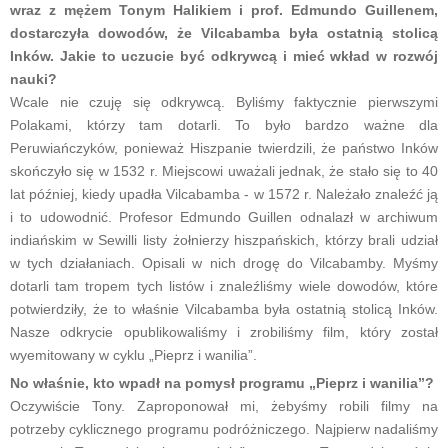
wraz z mężem Tonym Halikiem i prof. Edmundo Guillenem,
dostarczyła dowodów, że Vilcabamba była ostatnią stolicą
Inków. Jakie to uczucie być odkrywcą i mieć wkład w rozwój
nauki?
Wcale nie czuję się odkrywcą. Byliśmy faktycznie pierwszymi
Polakami, którzy tam dotarli. To było bardzo ważne dla
Peruwiańczyków, ponieważ Hiszpanie twierdzili, że państwo Inków
skończyło się w 1532 r. Miejscowi uważali jednak, że stało się to 40
lat później, kiedy upadła Vilcabamba - w 1572 r. Należało znaleźć ją
i to udowodnić. Profesor Edmundo Guillen odnalazł w archiwum
indiańskim w Sewilli listy żołnierzy hiszpańskich, którzy brali udział
w tych działaniach. Opisali w nich drogę do Vilcabamby. Myśmy
dotarli tam tropem tych listów i znaleźliśmy wiele dowodów, które
potwierdziły, że to właśnie Vilcabamba była ostatnią stolicą Inków.
Nasze odkrycie opublikowaliśmy i zrobiliśmy film, który został
wyemitowany w cyklu „Pieprz i wanilia”.
No właśnie, kto wpadł na pomysł programu „Pieprz i wanilia”?
Oczywiście Tony. Zaproponował mi, żebyśmy robili filmy na
potrzeby cyklicznego programu podróżniczego. Najpierw nadaliśmy