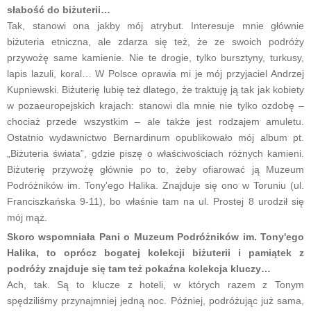
słabość do biżuterii…
Tak, stanowi ona jakby mój atrybut. Interesuje mnie głównie
biżuteria etniczna, ale zdarza się też, że ze swoich podróży
przywożę same kamienie. Nie te drogie, tylko bursztyny, turkusy,
lapis lazuli, koral… W Polsce oprawia mi je mój przyjaciel Andrzej
Kupniewski. Biżuterię lubię też dlatego, że traktuję ją tak jak kobiety
w pozaeuropejskich krajach: stanowi dla mnie nie tylko ozdobę –
chociaż przede wszystkim – ale także jest rodzajem amuletu.
Ostatnio wydawnictwo Bernardinum opublikowało mój album pt.
„Biżuteria świata”, gdzie piszę o właściwościach różnych kamieni.
Biżuterię przywożę głównie po to, żeby ofiarować ją Muzeum
Podróżników im. Tony'ego Halika. Znajduje się ono w Toruniu (ul.
Franciszkańska 9-11), bo właśnie tam na ul. Prostej 8 urodził się
mój mąż.
Skoro wspomniała Pani o Muzeum Podróżników im. Tony'ego
Halika, to oprócz bogatej kolekcji biżuterii i pamiątek z
podróży znajduje się tam też pokaźna kolekcja kluczy…
Ach, tak. Są to klucze z hoteli, w których razem z Tonym
spędziliśmy przynajmniej jedną noc. Później, podróżując już sama,