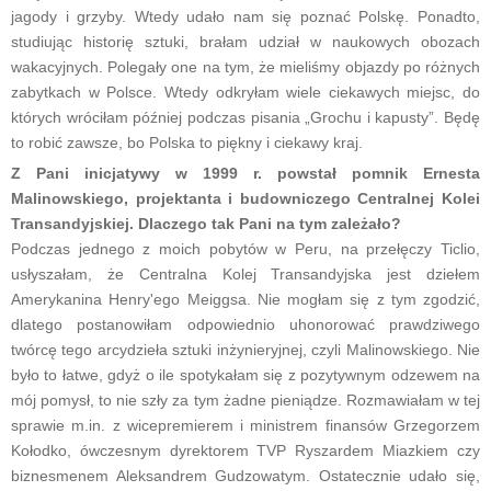
jagody i grzyby. Wtedy udało nam się poznać Polskę. Ponadto,
studiując historię sztuki, brałam udział w naukowych obozach
wakacyjnych. Polegały one na tym, że mieliśmy objazdy po różnych
zabytkach w Polsce. Wtedy odkryłam wiele ciekawych miejsc, do
których wróciłam później podczas pisania „Grochu i kapusty”. Będę
to robić zawsze, bo Polska to piękny i ciekawy kraj.
Z Pani inicjatywy w 1999 r. powstał pomnik Ernesta
Malinowskiego, projektanta i budowniczego Centralnej Kolei
Transandyjskiej. Dlaczego tak Pani na tym zależało?
Podczas jednego z moich pobytów w Peru, na przełęczy Ticlio,
usłyszałam, że Centralna Kolej Transandyjska jest dziełem
Amerykanina Henry'ego Meiggsa. Nie mogłam się z tym zgodzić,
dlatego postanowiłam odpowiednio uhonorować prawdziwego
twórcę tego arcydzieła sztuki inżynieryjnej, czyli Malinowskiego. Nie
było to łatwe, gdyż o ile spotykałam się z pozytywnym odzewem na
mój pomysł, to nie szły za tym żadne pieniądze. Rozmawiałam w tej
sprawie m.in. z wicepremierem i ministrem finansów Grzegorzem
Kołodko, ówczesnym dyrektorem TVP Ryszardem Miazkiem czy
biznesmenem Aleksandrem Gudzowatym. Ostatecznie udało się,