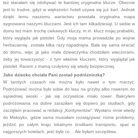
też starałam się zdobywać te bardziej oryginalne klucze. Obecnie
jest to trudne, gdyż w większości hoteli używa się już kart. Jednak
dzięki temu naszemu wariactwu powstała oryginalna mapa
sygnowana naszymi kluczami. Jest ich tam kilkadziesiąt. U siebie w
domu też mam trochę ciekawych kluczy, m.in. klucz mojej prababki,
który wygląda jak pistolet. Gdy moja mama prowadziła po wojnie
herbaciarnię, została kilka razy napadnięta. Bała się sama wracać
do domu, więc ja jako mała dziewczynka chodziłam wieczorami,
żeby jej towarzyszyć - z tym właśnie kluczem, który wyglądał jak
pistolet. Razem z mamą czułyśmy się wtedy bezpieczniej.
Jako dziecko chciała Pani zostać podróżniczką?
W tamtych czasach nie można było nawet o tym marzyć.
Podróżować można było sobie do lasu na grzyby albo rowerem do
sąsiedniej wioski - jak się oczywiście miało rower. Bakcylem
podróżowania na dobre zaraziłam się dopiero po studiach, gdy
zaczęłam pracować w redakcji „Kontynentów”. Wysłano mnie wtedy
do Meksyku, gdzie sama musiałam rozwiązywać różne problemy,
jeździć po całym kraju lokalnymi środkami transportu, spać w
najgorszych hotelach, jeść byle co… Ale byłam szczęśliwa.