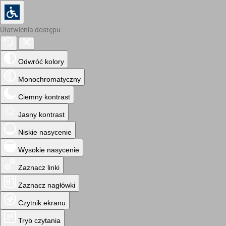
Ułatwienia dostępu
Odwróć kolory
Monochromatyczny
Ciemny kontrast
Jasny kontrast
Niskie nasycenie
Wysokie nasycenie
Zaznacz linki
Zaznacz nagłówki
Czytnik ekranu
Tryb czytania