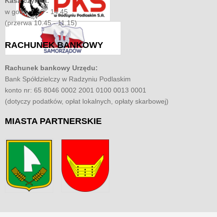
Kasa czynna:
w godz. 7.30 - 14.45
(przerwa 10.45 - 11.15)
RACHUNEK
BANKOWY
Rachunek bankowy Urzędu:
Bank Spółdzielczy w Radzyniu Podlaskim
konto nr: 65 8046 0002 2001 0100 0013 0001
(dotyczy podatków, opłat lokalnych, opłaty skarbowej)
MIASTA
PARTNERSKIE