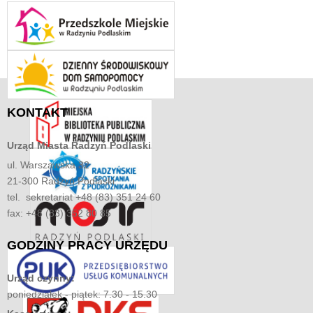
KONTAKT
Urząd Miasta
Radzyń Podlaski
ul. Warszawska 32
21-300 Radzyń Podlaski
tel. sekretariat +48 (83) 351 24 60
fax: +48 (83) 352 80 85
GODZINY
PRACY URZĘDU
Urząd czynny:
poniedziałek - piątek: 7.30 - 15.30