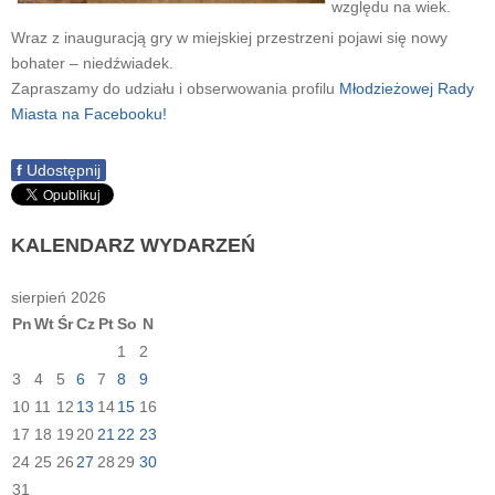
względu na wiek.
Wraz z inauguracją gry w miejskiej przestrzeni pojawi się nowy
bohater – niedźwiadek.
Zapraszamy do udziału i obserwowania profilu
Młodzieżowej Rady
Miasta na Facebooku!
f
Udostępnij
KALENDARZ
WYDARZEŃ
sierpień 2026
Pn
Wt
Śr
Cz
Pt
So
N
1
2
3
4
5
6
7
8
9
10
11
12
13
14
15
16
17
18
19
20
21
22
23
24
25
26
27
28
29
30
31