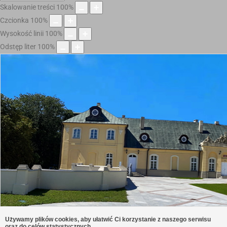
Skalowanie treści
100
%
Czcionka
100
%
Wysokość linii
100
%
Odstęp liter
100
%
Używamy plików cookies, aby ułatwić Ci korzystanie z naszego serwisu
oraz do celów statystycznych.