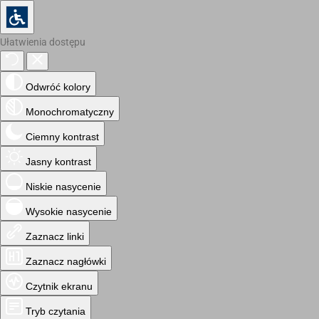
Ułatwienia dostępu
Odwróć kolory
Monochromatyczny
Ciemny kontrast
Jasny kontrast
Niskie nasycenie
Wysokie nasycenie
Zaznacz linki
Zaznacz nagłówki
Czytnik ekranu
Tryb czytania