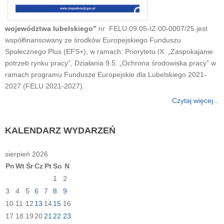
województwa lubelskiego”
nr
FELU.09.05-IZ.00-0007/25 jest
współfinansowany ze środków Europejskiego Funduszu
Społecznego Plus (EFS+), w ramach: Priorytetu IX. „Zaspokajanie
potrzeb rynku pracy”, Działania 9.5. „Ochrona środowiska pracy” w
ramach programu Fundusze Europejskie dla Lubelskiego 2021-
2027 (FELU 2021-2027).
Czytaj więcej...
KALENDARZ
WYDARZEŃ
sierpień 2026
Pn
Wt
Śr
Cz
Pt
So
N
1
2
3
4
5
6
7
8
9
10
11
12
13
14
15
16
17
18
19
20
21
22
23