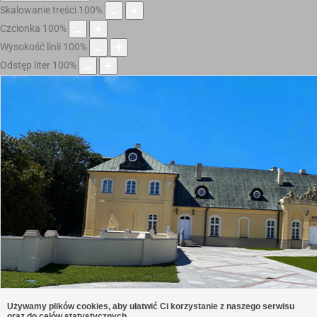
Skalowanie treści
100
%
Czcionka
100
%
Wysokość linii
100
%
Odstęp liter
100
%
Używamy plików cookies, aby ułatwić Ci korzystanie z naszego serwisu
oraz do celów statystycznych.