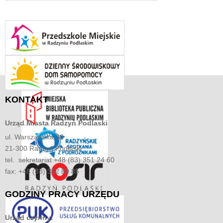
KONTAKT
Urząd Miasta
Radzyń Podlaski
ul. Warszawska 32
21-300 Radzyń Podlaski
tel. sekretariat +48 (83) 351 24 60
fax: +48 (83) 352 80 85
GODZINY
PRACY URZĘDU
Urząd czynny: