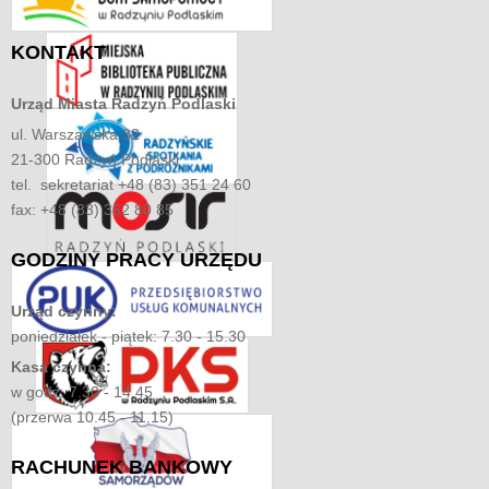
KONTAKT
Urząd Miasta
Radzyń Podlaski
ul. Warszawska 32
21-300 Radzyń Podlaski
tel. sekretariat +48 (83) 351 24 60
fax: +48 (83) 352 80 85
GODZINY
PRACY URZĘDU
Urząd czynny:
poniedziałek - piątek: 7.30 - 15.30
Kasa czynna:
w godz. 7.30 - 14.45
(przerwa 10.45 - 11.15)
RACHUNEK
BANKOWY