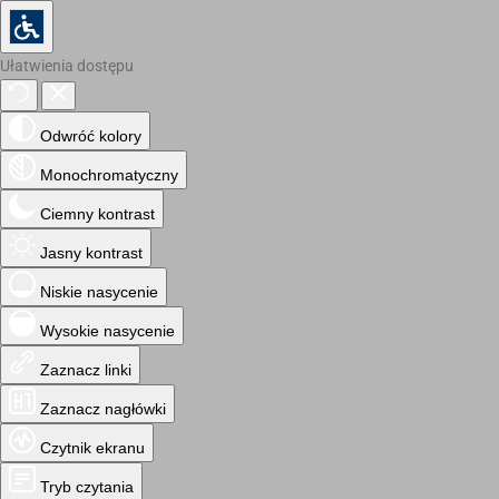
Ułatwienia dostępu
Odwróć kolory
Monochromatyczny
Ciemny kontrast
Jasny kontrast
Niskie nasycenie
Wysokie nasycenie
Zaznacz linki
Zaznacz nagłówki
Czytnik ekranu
Tryb czytania