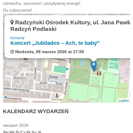
uśmiechu, wzruszeń i pozytywnej energii!
Do zobaczenia!
Radzyński Ośrodek Kultury, ul. Jana Pawła I
Radzyń Podlaski
Koncerty
Koncert „Jubilados – Ach, te baby”
Niedziela, 08 marzec 2026 at 17:00
Leaflet
KALENDARZ
WYDARZEŃ
sierpień 2026
Pn
Wt
Śr
Cz
Pt
So
N