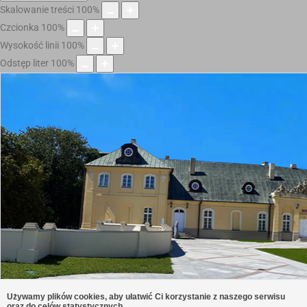
Skalowanie treści
100
%
Czcionka
100
%
Wysokość linii
100
%
Odstęp liter
100
%
Używamy plików cookies, aby ułatwić Ci korzystanie z naszego serwisu
oraz do celów statystycznych.